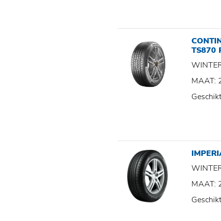
CONTI
TS870 
WINTE
MAAT: 
Geschik
IMPERI
WINTE
MAAT: 
Geschik