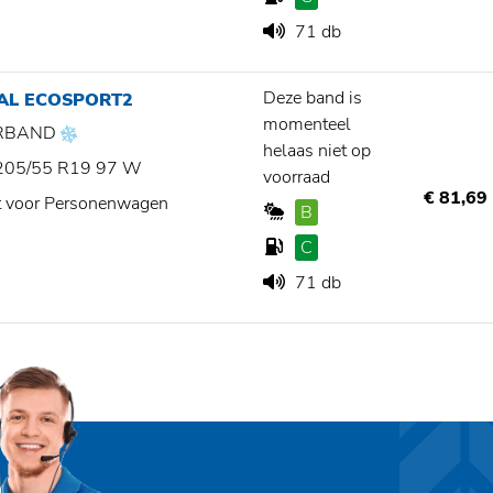
71 db
Deze band is
IAL ECOSPORT2
momenteel
RBAND
helaas niet op
205/55 R19 97 W
voorraad
€ 81,69
t voor Personenwagen
B
C
71 db