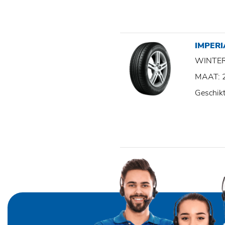
IMPER
WINTE
MAAT: 
Geschik