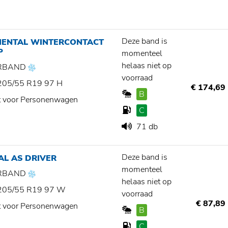
Deze band is
NENTAL WINTERCONTACT
P
momenteel
helaas niet op
RBAND
voorraad
205/55 R19 97 H
€ 174,69
B
t voor Personenwagen
C
71 db
Deze band is
AL AS DRIVER
momenteel
RBAND
helaas niet op
205/55 R19 97 W
voorraad
€ 87,89
t voor Personenwagen
B
C