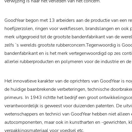
verwijzing is naar het verleden van het concern.
GoodYear begon met 13 arbeiders aan de productie van een ree
hoefijzerzolen, ringen voor wekflessen, brandslangen en ook po
merk uitgegroeid tot de grootste bandenfabrikant van de were
zelfs ‘s werelds grootste rubberconcern.Tegenwoordig is Goo
bandenfabrikant en is het merk vertegenwoordigd op zes conti
allerlei rubberproducten en polymeren voor de industrie en de
Het innovatieve karakter van de oprichters van GoodYear is nog
de huidige baanbrekende verbeteringen, technische doorbrake
primeurs. In 1943 richtte het bedrijf een groot ontwikkelings
verantwoordelijk is geweest voor duizenden patenten. De uitv
wetenschappers en technici van GoodYear hebben niet alleen 
autocomponenten, maar ook in kunstharten en -gewrichten, kl
verpakkingsmateriaal voor voedsel etc.