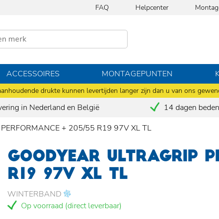
FAQ
Helpcenter
Montag
ACCESSOIRES
MONTAGEPUNTEN
anhoudende drukte kunnen levertijden langer zijn dan u van ons gewen
vering in Nederland en België
14 dagen bedenk
 PERFORMANCE + 205/55 R19 97V XL TL
GOODYEAR ULTRAGRIP P
R19 97V XL TL
WINTERBAND
Op voorraad (direct leverbaar)