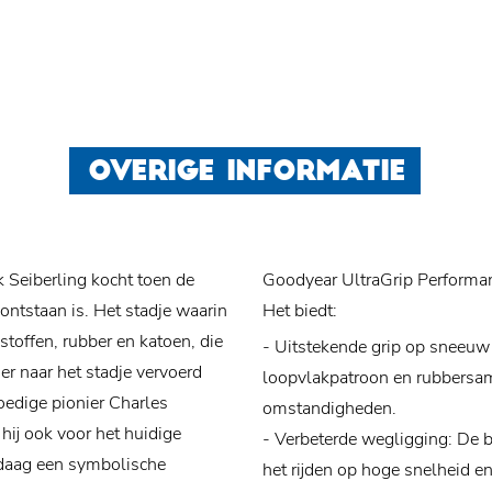
OVERIGE INFORMATIE
 Seiberling kocht toen de
Goodyear UltraGrip Performa
ntstaan is. Het stadje waarin
Het biedt:
stoffen, rubber en katoen, die
- Uitstekende grip op sneeuw 
r naar het stadje vervoerd
loopvlakpatroon en rubbersame
edige pionier Charles
omstandigheden.
hij ook voor het huidige
- Verbeterde wegligging: De ba
ndaag een symbolische
het rijden op hoge snelheid e