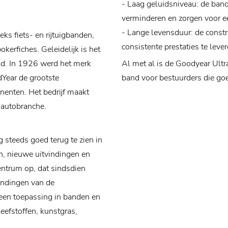
- Laag geluidsniveau: de ban
verminderen en zorgen voor ee
- Lange levensduur: de const
ks fiets- en rijtuigbanden,
consistente prestaties te leve
kerfiches. Geleidelijk is het
ld. In 1926 werd het merk
Al met al is de Goodyear Ult
dYear de grootste
band voor bestuurders die go
nenten. Het bedrijf maakt
 autobranche.
 steeds goed terug te zien in
n, nieuwe uitvindingen en
centrum op, dat sindsdien
indingen van de
een toepassing in banden en
eefstoffen, kunstgras,