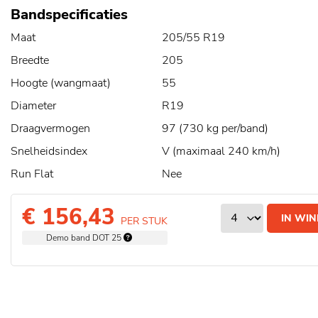
Bandspecificaties
Maat
205/55 R19
Breedte
205
Hoogte (wangmaat)
55
Diameter
R19
Draagvermogen
97 (730 kg per/band)
Snelheidsindex
V (maximaal 240 km/h)
Run Flat
Nee
€ 156,43
IN WI
PER STUK
Demo band DOT 25