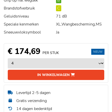
Grip op nat wegdek
B
Brandstofverbruik
C
Geluidsniveau
71 dB
Speciale kenmerken
XL,Wangbescherming,MS
Sneeuwvloksymbool
Ja
€ 174,69
NIEUW
PER STUK
IN WINKELWAGEN
Levertijd 2-5 dagen
Gratis verzending
14 dagen bedenktijd