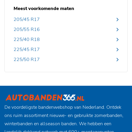
Meest voorkomende maten
205/45 R17
205/55 R16
225/40 R18
225/45 R17
225/50 R17
De voordeligste bandenwebshop van Nederland. Ontdek
ons ruim assortiment nieuwe- en gebruikte zomerbanden,
winterbanden en allseason banden. We hebben een
landelijk dekkend netwerk met 600+ montagepunten,