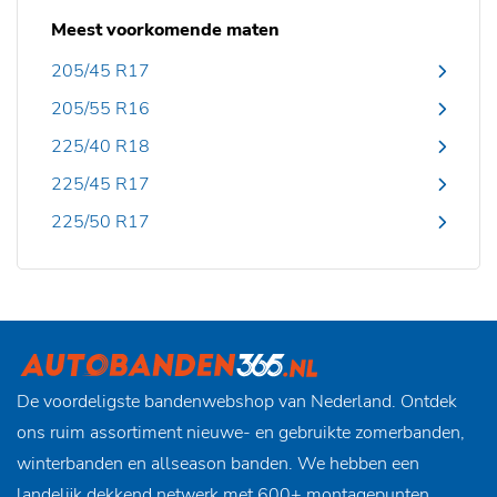
Meest voorkomende maten
205/45 R17
205/55 R16
225/40 R18
225/45 R17
225/50 R17
De voordeligste bandenwebshop van Nederland. Ontdek
ons ruim assortiment nieuwe- en gebruikte zomerbanden,
winterbanden en allseason banden. We hebben een
landelijk dekkend netwerk met 600+ montagepunten,