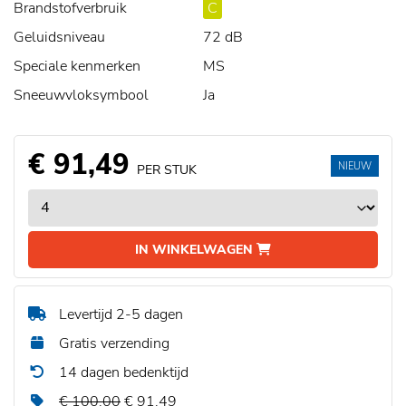
Brandstofverbruik
C
Geluidsniveau
72 dB
Speciale kenmerken
MS
Sneeuwvloksymbool
Ja
€ 91,49
NIEUW
PER STUK
IN WINKELWAGEN
Levertijd 2-5 dagen
Gratis verzending
14 dagen bedenktijd
€ 100,00
€ 91,49