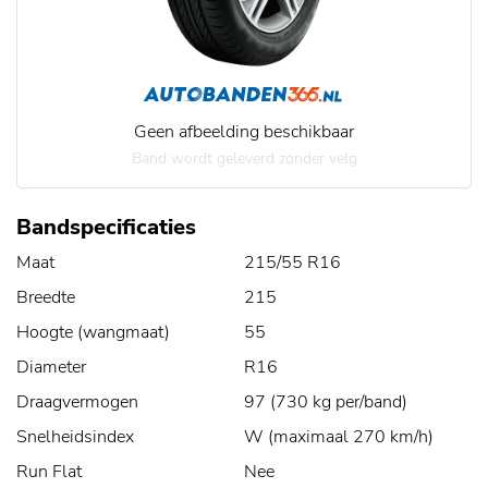
Geen afbeelding beschikbaar
Band wordt geleverd zonder velg
Bandspecificaties
Maat
215/55 R16
Breedte
215
Hoogte (wangmaat)
55
Diameter
R16
Draagvermogen
97 (730 kg per/band)
Snelheidsindex
W (maximaal 270 km/h)
Run Flat
Nee