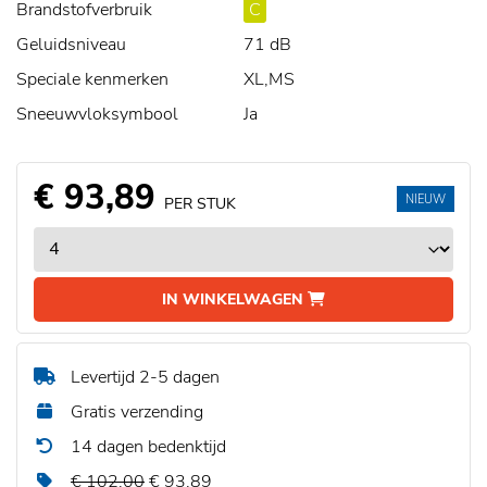
Brandstofverbruik
C
Geluidsniveau
71 dB
Speciale kenmerken
XL,MS
Sneeuwvloksymbool
Ja
€ 93,89
NIEUW
PER STUK
IN WINKELWAGEN
Levertijd 2-5 dagen
Gratis verzending
14 dagen bedenktijd
€ 102,00
€ 93,89