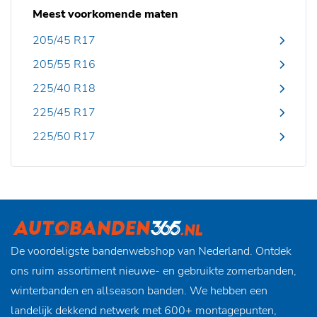
Meest voorkomende maten
205/45 R17
205/55 R16
225/40 R18
225/45 R17
225/50 R17
De voordeligste bandenwebshop van Nederland. Ontdek
ons ruim assortiment nieuwe- en gebruikte zomerbanden,
winterbanden en allseason banden. We hebben een
landelijk dekkend netwerk met 600+ montagepunten,