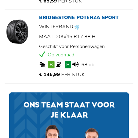
€ 65,59
PER STUK
BRIDGESTONE POTENZA SPORT
WINTERBAND
MAAT: 205/45 R17 88 H
Geschikt voor Personenwagen
Op voorraad
B
B
68 db
€ 146,99
PER STUK