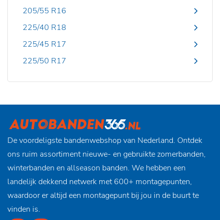
205/55 R16
225/40 R18
225/45 R17
225/50 R17
De voordeligste bandenwebshop van Nederland. Ontdek
ons ruim assortiment nieuwe- en gebruikte zomerbanden,
winterbanden en allseason banden. We hebben een
landelijk dekkend netwerk met 600+ montagepunten,
waardoor er altijd een montagepunt bij jou in de buurt te
vinden is.