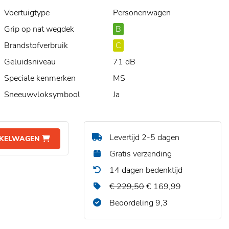
Voertuigtype
Personenwagen
Grip op nat wegdek
B
Brandstofverbruik
C
Geluidsniveau
71 dB
Speciale kenmerken
MS
Sneeuwvloksymbool
Ja
Levertijd 2-5 dagen
NKELWAGEN
Gratis verzending
14 dagen bedenktijd
€ 229,50
€ 169,99
Beoordeling 9,3