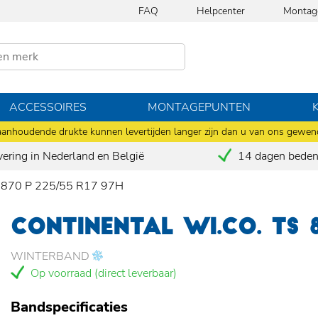
FAQ
Helpcenter
Montag
ACCESSOIRES
MONTAGEPUNTEN
anhoudende drukte kunnen levertijden langer zijn dan u van ons gewen
vering in Nederland en België
14 dagen bedenk
S 870 P 225/55 R17 97H
CONTINENTAL WI.CO. TS 
WINTERBAND
Op voorraad (direct leverbaar)
Bandspecificaties