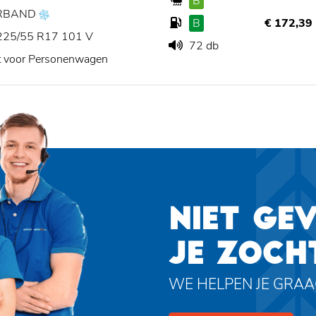
B
RBAND
B
€ 172,39
225/55 R17 101 V
72 db
t voor Personenwagen
NIET GE
JE ZOCH
WE HELPEN JE GRA