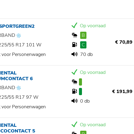
Op voorraad
 SPORTGREEN2
RBAND
B
€ 70,89
225/55 R17 101 W
C
t voor Personenwagen
70 db
Op voorraad
NENTAL
UMCONTACT 6
RBAND
€ 191,99
225/55 R17 97 W
0 db
t voor Personenwagen
Op voorraad
NENTAL
ECOCONTACT 5