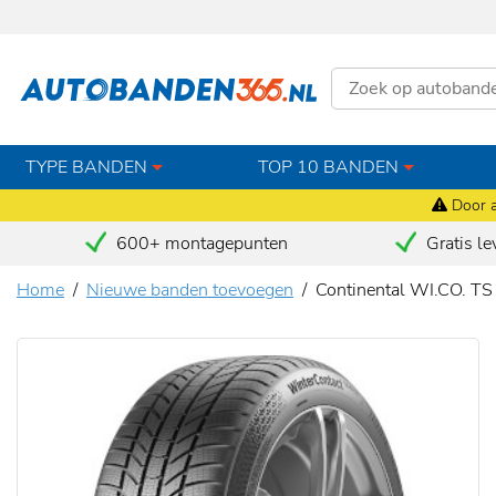
TYPE BANDEN
TOP 10 BANDEN
Door a
600+ montagepunten
Gratis le
Home
Nieuwe banden toevoegen
Continental WI.CO. T