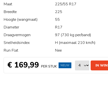
Maat
225/55 R17
Breedte
225
Hoogte (wangmaat)
55
Diameter
R17
Draagvermogen
97 (730 kg per/band)
Snelheidsindex
H (maximaal 210 km/h)
Run Flat
Nee
€ 169,99
IN WI
NIEUW
PER STUK