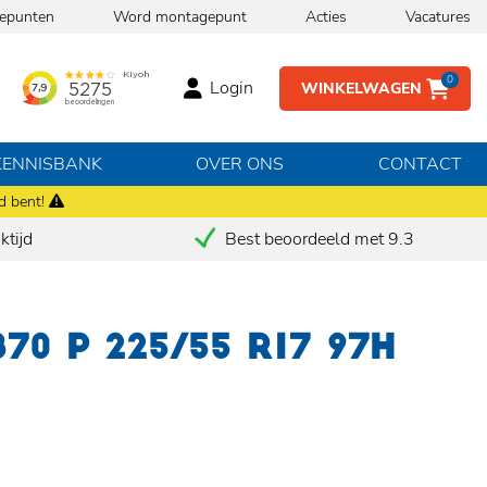
epunten
Word montagepunt
Acties
Vacatures
0
Login
WINKELWAGEN
KENNISBANK
OVER ONS
CONTACT
d bent!
tijd
Best beoordeeld met 9.3
870 P 225/55 R17 97H