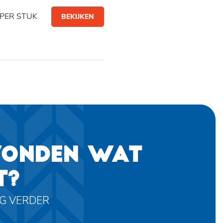
PER STUK
BEKIJKEN
VONDEN WAT
T?
AG VERDER