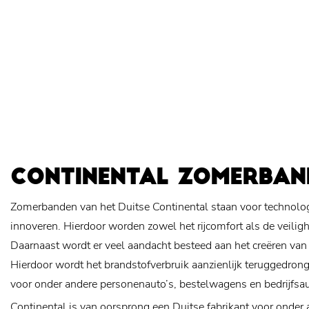
CONTINENTAL ZOMERBAN
Zomerbanden van het Duitse Continental staan voor technologi
innoveren. Hierdoor worden zowel het rijcomfort als de veiligh
Daarnaast wordt er veel aandacht besteed aan het creëren van
Hierdoor wordt het brandstofverbruik aanzienlijk teruggedro
voor onder andere personenauto’s, bestelwagens en bedrijfsau
Continental is van oorsprong een Duitse fabrikant voor onder