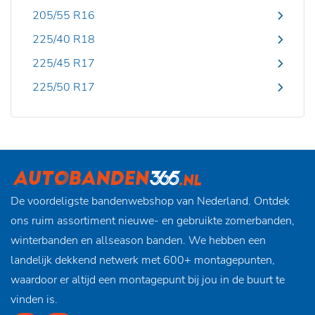
205/55 R16
225/40 R18
225/45 R17
225/50 R17
De voordeligste bandenwebshop van Nederland. Ontdek
ons ruim assortiment nieuwe- en gebruikte zomerbanden,
winterbanden en allseason banden. We hebben een
landelijk dekkend netwerk met 600+ montagepunten,
waardoor er altijd een montagepunt bij jou in de buurt te
vinden is.