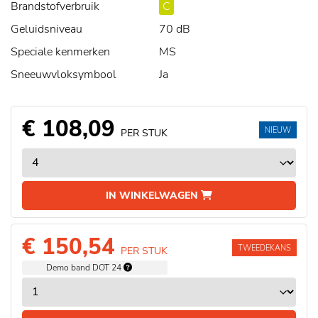
Brandstofverbruik
C
Geluidsniveau
70 dB
Speciale kenmerken
MS
Sneeuwvloksymbool
Ja
€ 108,09
NIEUW
PER STUK
IN WINKELWAGEN
€ 150,54
TWEEDEKANS
PER STUK
Demo band DOT 24