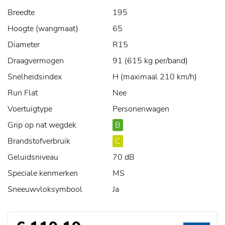
Breedte
195
Hoogte (wangmaat)
65
Diameter
R15
Draagvermogen
91 (615 kg per/band)
Snelheidsindex
H (maximaal 210 km/h)
Run Flat
Nee
Voertuigtype
Personenwagen
Grip op nat wegdek
B
Brandstofverbruik
C
Geluidsniveau
70 dB
Speciale kenmerken
MS
Sneeuwvloksymbool
Ja