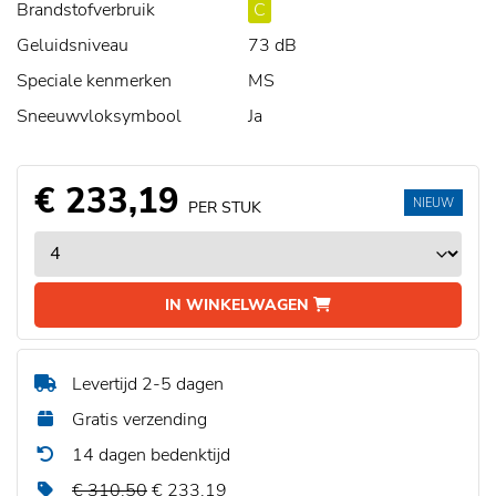
Brandstofverbruik
C
Geluidsniveau
73 dB
Speciale kenmerken
MS
Sneeuwvloksymbool
Ja
€ 233,19
NIEUW
PER STUK
IN WINKELWAGEN
Levertijd 2-5 dagen
Gratis verzending
14 dagen bedenktijd
€ 310,50
€ 233,19