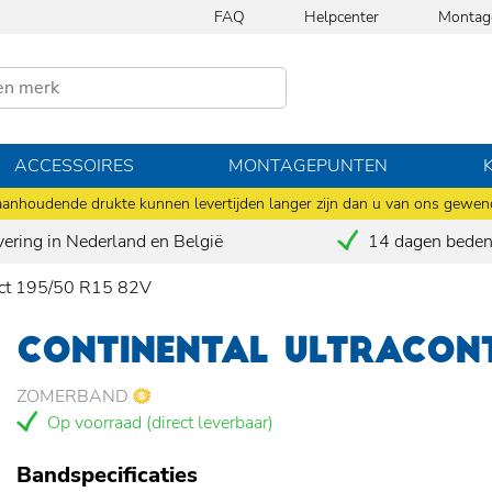
FAQ
Helpcenter
Montag
ACCESSOIRES
MONTAGEPUNTEN
anhoudende drukte kunnen levertijden langer zijn dan u van ons gewen
vering in Nederland en België
14 dagen bedenk
act 195/50 R15 82V
CONTINENTAL ULTRACONT
ZOMERBAND
Op voorraad (direct leverbaar)
Bandspecificaties