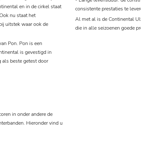
- Lange levensduur: de const
inental en in de cirkel staat
consistente prestaties te leve
Ook nu staat het
Al met al is de Continental U
ij uitstek waar ook de
die in alle seizoenen goede pr
van Pon. Pon is een
tinental is gevestigd in
als beste getest door
coren in onder andere de
terbanden. Hieronder vind u