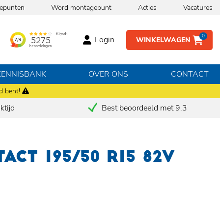
epunten
Word montagepunt
Acties
Vacatures
0
Login
WINKELWAGEN
KENNISBANK
OVER ONS
CONTACT
d bent!
tijd
Best beoordeeld met 9.3
ACT 195/50 R15 82V