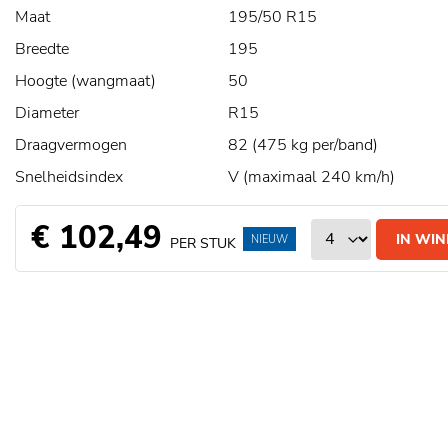
Maat
195/50 R15
Breedte
195
Hoogte (wangmaat)
50
Diameter
R15
Draagvermogen
82 (475 kg per/band)
Snelheidsindex
V (maximaal 240 km/h)
€ 102,49
IN WI
NIEUW
PER STUK