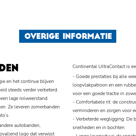
OVERIGE INFORMATIE
Continental UltraContact is e
DEN
- Goede prestaties bij alle 
e en het continue blijven
loopvlakpatroon en een rubber
eid steeds verder verbeterd.
voor een goede tractie in zow
 een lage rolweerstand.
- Comfortabele rit: de constr
ngen. Ze leveren zomerbanden
verminderen en zorgen voor ee
to’s.
- Verbeterde wegligging: De ba
 andere autobanden,
snelheden en in bochten.
pvallend logo dat verwijst