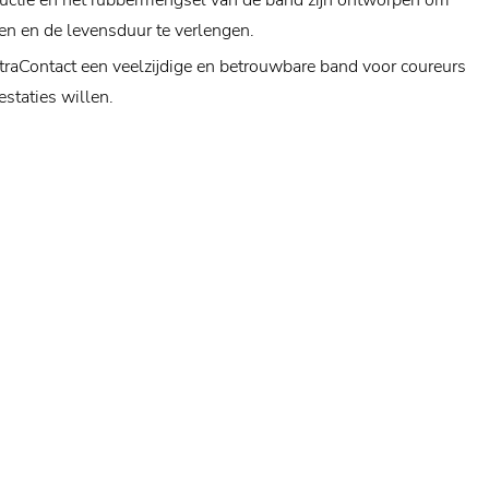
ructie en het rubbermengsel van de band zijn ontworpen om
ren en de levensduur te verlengen.
ltraContact een veelzijdige en betrouwbare band voor coureurs
estaties willen.