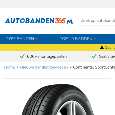
TYPE BANDEN
TOP 10 BANDEN
Door a
600+ montagepunten
Gratis le
Home
Nieuwe banden toevoegen
Continental SportCont