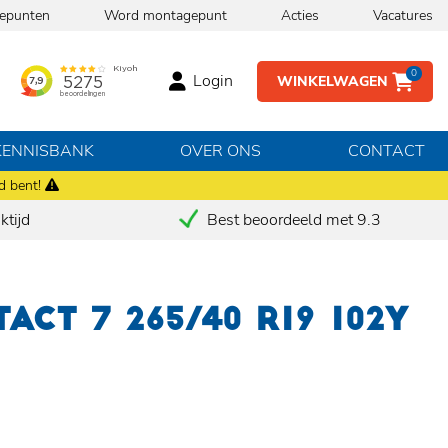
epunten
Word montagepunt
Acties
Vacatures
0
Login
WINKELWAGEN
KENNISBANK
OVER ONS
CONTACT
d bent!
tijd
Best beoordeeld met 9.3
ACT 7 265/40 R19 102Y