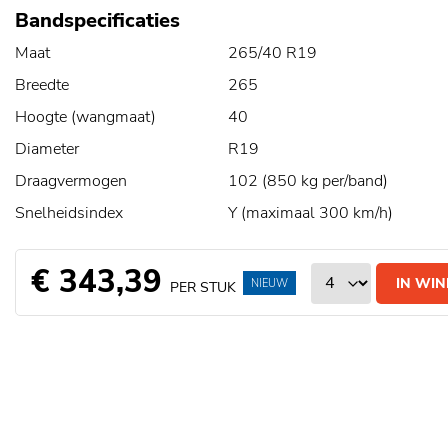
Bandspecificaties
Maat
265/40 R19
Breedte
265
Hoogte (wangmaat)
40
Diameter
R19
Draagvermogen
102 (850 kg per/band)
Snelheidsindex
Y (maximaal 300 km/h)
€ 343,39
IN WI
NIEUW
PER STUK