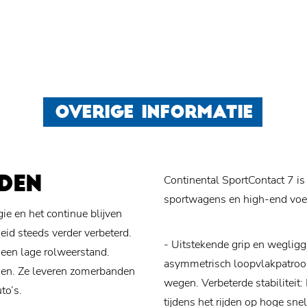
OVERIGE INFORMATIE
Continental SportContact 7 
DEN
sportwagens en high-end voer
e en het continue blijven
eid steeds verder verbeterd.
- Uitstekende grip en wegligg
 een lage rolweerstand.
asymmetrisch loopvlakpatroon,
ngen. Ze leveren zomerbanden
wegen.
Verbeterde stabiliteit
to’s.
tijdens het rijden op hoge sne