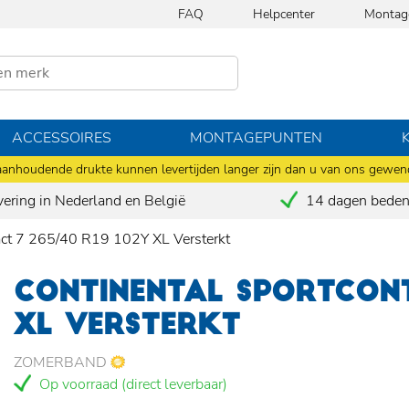
FAQ
Helpcenter
Montag
ACCESSOIRES
MONTAGEPUNTEN
anhoudende drukte kunnen levertijden langer zijn dan u van ons gewen
vering in Nederland en België
14 dagen bedenk
act 7 265/40 R19 102Y XL Versterkt
CONTINENTAL SPORTCONT
XL VERSTERKT
ZOMERBAND
Op voorraad (direct leverbaar)