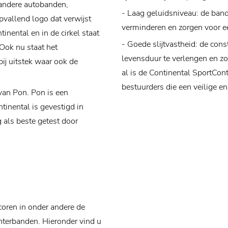
 andere autobanden,
- Laag geluidsniveau: de ban
pvallend logo dat verwijst
verminderen en zorgen voor ee
inental en in de cirkel staat
- Goede slijtvastheid: de con
Ook nu staat het
levensduur te verlengen en zor
ij uitstek waar ook de
al is de Continental SportCo
bestuurders die een veilige en 
van Pon. Pon is een
tinental is gevestigd in
als beste getest door
coren in onder andere de
terbanden. Hieronder vind u