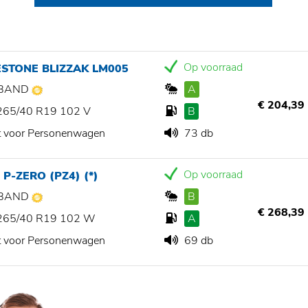
Op voorraad
STONE BLIZZAK LM005
BAND
A
€ 204,39
265/40 R19 102 V
B
t voor Personenwagen
73 db
Op voorraad
 P-ZERO (PZ4) (*)
BAND
B
€ 268,39
265/40 R19 102 W
A
t voor Personenwagen
69 db