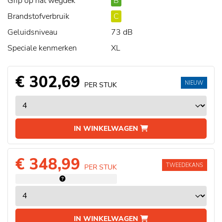
Grip op nat wegdek
B
Brandstofverbruik
C
Geluidsniveau
73 dB
Speciale kenmerken
XL
€ 302,69
NIEUW
PER STUK
IN WINKELWAGEN
€ 348,99
TWEEDEKANS
PER STUK
IN WINKELWAGEN