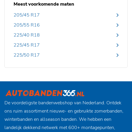
Meest voorkomende maten
205/45 R17
205/55 R16
225/40 R18
225/45 R17
225/50 R17
De voordeligste bandenwebshop van Nederland. Ontdek
ons ruim assortiment nieuwe- en gebruikte zomerbanden,
winterbanden en allseason banden. We hebben een
landelijk dekkend netwerk met 600+ montagepunten,