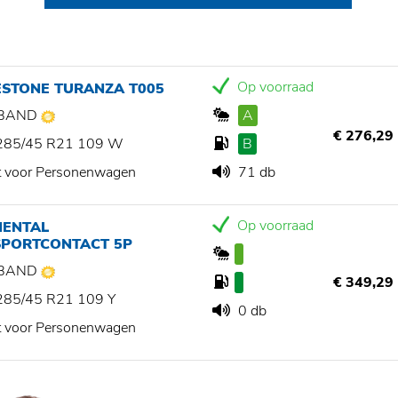
Op voorraad
ESTONE TURANZA T005
BAND
A
€ 276,29
285/45 R21 109 W
B
t voor Personenwagen
71 db
Op voorraad
NENTAL
SPORTCONTACT 5P
BAND
€ 349,29
285/45 R21 109 Y
0 db
t voor Personenwagen