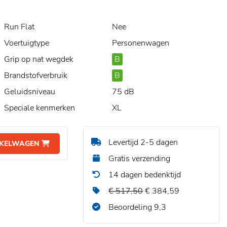
Run Flat
Nee
Voertuigtype
Personenwagen
Grip op nat wegdek
B
Brandstofverbruik
B
Geluidsniveau
75 dB
Speciale kenmerken
XL
Levertijd 2-5 dagen
NKELWAGEN
Gratis verzending
14 dagen bedenktijd
€ 517,50
€ 384,59
Beoordeling 9,3