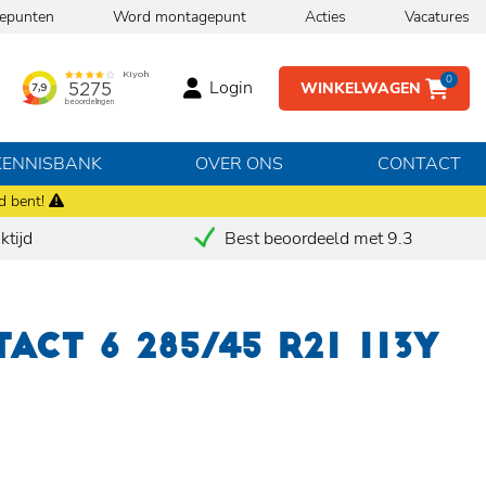
epunten
Word montagepunt
Acties
Vacatures
0
Login
WINKELWAGEN
KENNISBANK
OVER ONS
CONTACT
d bent!
tijd
Best beoordeeld met 9.3
ACT 6 285/45 R21 113Y