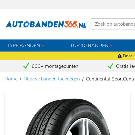
TYPE BANDEN
TOP 10 BANDEN
Door a
600+ montagepunten
Gratis le
Home
Nieuwe banden toevoegen
Continental SportCont