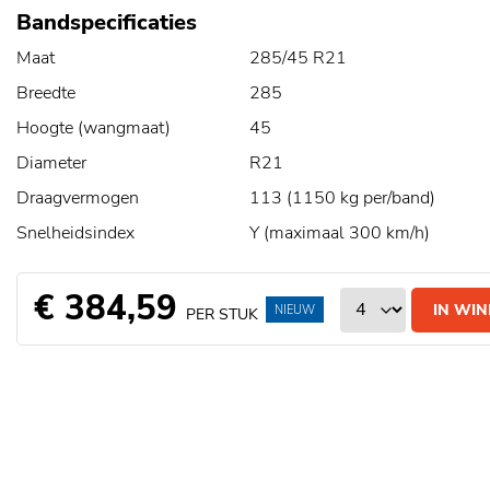
Bandspecificaties
Maat
285/45 R21
Breedte
285
Hoogte (wangmaat)
45
Diameter
R21
Draagvermogen
113 (1150 kg per/band)
Snelheidsindex
Y (maximaal 300 km/h)
€ 384,59
IN WI
NIEUW
PER STUK