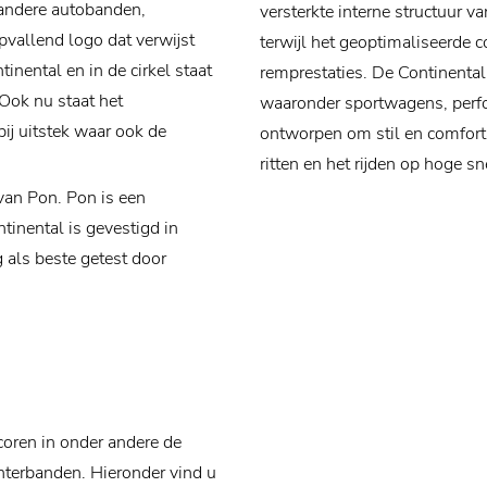
 andere autobanden,
versterkte interne structuur 
pvallend logo dat verwijst
terwijl het geoptimaliseerde c
inental en in de cirkel staat
remprestaties. De Continental
Ook nu staat het
waaronder sportwagens, perf
ij uitstek waar ook de
ontworpen om stil en comforta
ritten en het rijden op hoge 
van Pon. Pon is een
tinental is gevestigd in
als beste getest door
coren in onder andere de
terbanden. Hieronder vind u