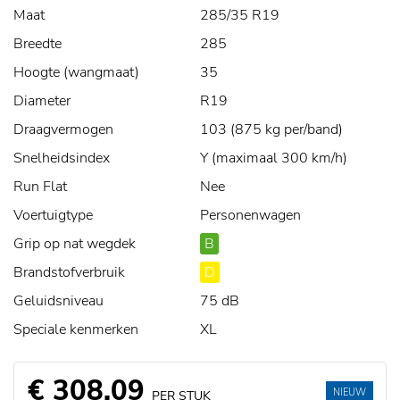
Maat
285/35 R19
Breedte
285
Hoogte (wangmaat)
35
Diameter
R19
Draagvermogen
103 (875 kg per/band)
Snelheidsindex
Y (maximaal 300 km/h)
Run Flat
Nee
Voertuigtype
Personenwagen
Grip op nat wegdek
B
Brandstofverbruik
D
Geluidsniveau
75 dB
Speciale kenmerken
XL
€ 308,09
NIEUW
PER STUK