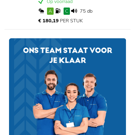
Op voorraad
A
C
75 db
€ 180,19
PER STUK