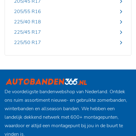
205/45 R17
205/55 R16
225/40 R18
225/45 R17
225/50 R17
De voordeligste bandenwebshop van Nederland. Ontdek
ons ruim assortiment nieuwe- en gebruikte zomerbanden,
winterbanden en allseason banden. We hebben een
landelijk dekkend netwerk met 600+ montagepunten,
waardoor er altijd een montagepunt bij jou in de buurt te
vinden is.