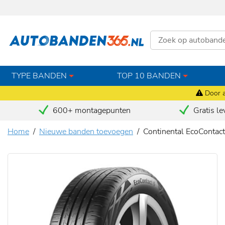
TYPE BANDEN
TOP 10 BANDEN
Door a
600+ montagepunten
Gratis le
Home
Nieuwe banden toevoegen
Continental EcoConta