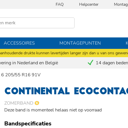
FAQ
Helpcenter
Montag
ACCESSOIRES
MONTAGEPUNTEN
anhoudende drukte kunnen levertijden langer zijn dan u van ons gewen
vering in Nederland en België
14 dagen bedenk
ct 6 205/55 R16 91V
CONTINENTAL ECOCONTAC
ZOMERBAND
Deze band is momenteel helaas niet op voorraad
Bandspecificaties