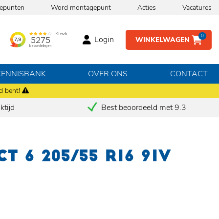
epunten
Word montagepunt
Acties
Vacatures
0
Login
WINKELWAGEN
KENNISBANK
OVER ONS
CONTACT
d bent!
tijd
Best beoordeeld met 9.3
T 6 205/55 R16 91V