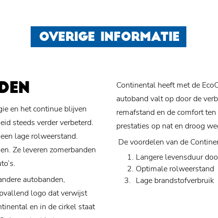
OVERIGE INFORMATIE
Continental heeft met de Eco
DEN
autoband valt op door de verb
e en het continue blijven
remafstand en de comfort ten
eid steeds verder verbeterd.
prestaties op nat en droog we
 een lage rolweerstand.
De voordelen van de Contine
ngen. Ze leveren zomerbanden
Langere levensduur door
to’s.
Optimale rolweerstand
 andere autobanden,
Lage brandstofverbruik
pvallend logo dat verwijst
inental en in de cirkel staat