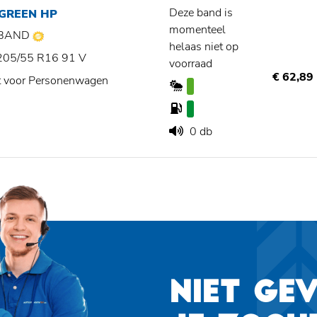
Deze band is
 GREEN HP
momenteel
BAND
helaas niet op
205/55 R16 91 V
voorraad
€ 62,89
t voor Personenwagen
0 db
NIET GE