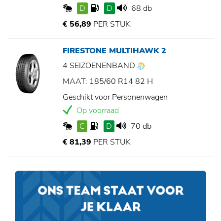
D
D
68 db
€ 56,89
PER STUK
FIRESTONE MULTIHAWK 2
4 SEIZOENENBAND
MAAT: 185/60 R14 82 H
Geschikt voor Personenwagen
Op voorraad
C
D
70 db
€ 81,39
PER STUK