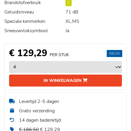
Brandstofverbruik
C
Geluidsniveau
71 dB
Speciale kenmerken
XL,MS
Sneeuwvloksymbool
Ja
€ 129,29
NIEUW
PER STUK
IN WINKELWAGEN
Levertijd 2-5 dagen
Gratis verzending
14 dagen bedenktijd
€ 186,50
€ 129,29