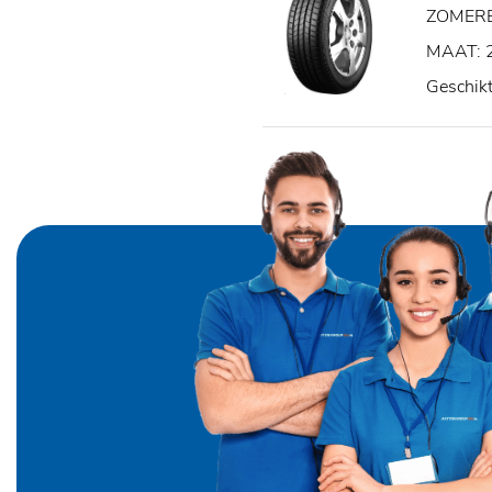
ZOMER
MAAT: 
Geschik