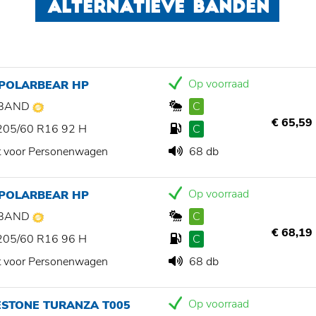
ALTERNATIEVE BANDEN
Op voorraad
 POLARBEAR HP
BAND
C
€ 65,59
205/60 R16 92 H
C
t voor Personenwagen
68 db
Op voorraad
 POLARBEAR HP
BAND
C
€ 68,19
205/60 R16 96 H
C
t voor Personenwagen
68 db
Op voorraad
ESTONE TURANZA T005