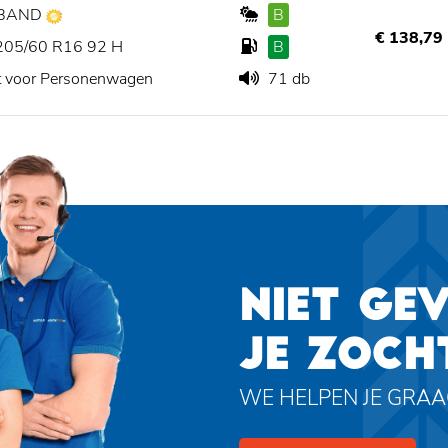
BAND
B
€ 138,79
205/60 R16 92 H
B
t voor Personenwagen
71 db
NIET GE
JE ZOCH
WE HELPEN JE GRA