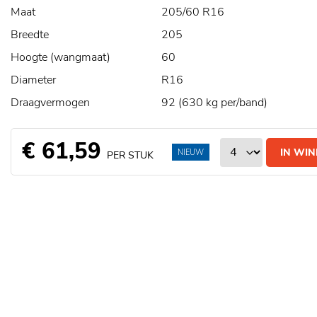
Maat
205/60 R16
Breedte
205
Hoogte (wangmaat)
60
Diameter
R16
Draagvermogen
92 (630 kg per/band)
€ 61,59
IN WI
NIEUW
PER STUK