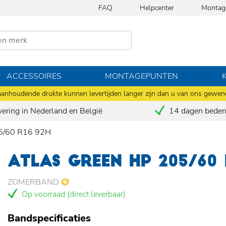
FAQ
Helpcenter
Montag
ACCESSOIRES
MONTAGEPUNTEN
anhoudende drukte kunnen levertijden langer zijn dan u van ons gewen
vering in Nederland en België
14 dagen bedenk
5/60 R16 92H
ATLAS GREEN HP 205/60 
ZOMERBAND
Op voorraad (direct leverbaar)
Bandspecificaties