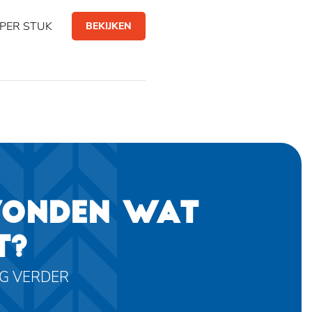
PER STUK
BEKIJKEN
VONDEN WAT
T?
AG VERDER