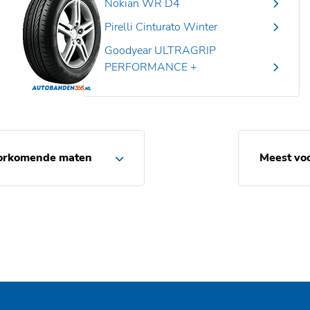
Nokian WR D4
Pirelli Cinturato Winter
Goodyear ULTRAGRIP
PERFORMANCE +
orkomende maten
Meest vo