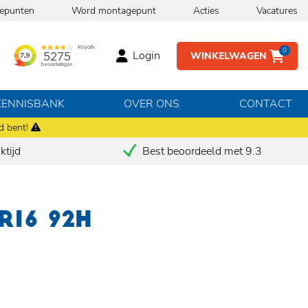
epunten
Word montagepunt
Acties
Vacatures
0
Login
WINKELWAGEN
KENNISBANK
OVER ONS
CONTACT
d bent!
tijd
Best beoordeeld met 9.3
R16 92H