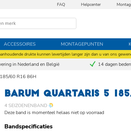
FAQ
Helpcenter
Montag
ACCESSOIRES
MONTAGEPUNTEN
anhoudende drukte kunnen levertijden langer zijn dan u van ons gewen
vering in Nederland en België
14 dagen bedenk
185/60 R16 86H
BARUM QUARTARIS 5 185
4 SEIZOENENBAND
Deze band is momenteel helaas niet op voorraad
Bandspecificaties