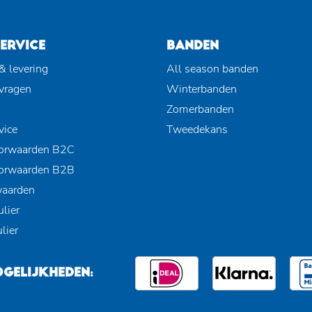
ERVICE
BANDEN
& levering
All season banden
 vragen
Winterbanden
Zomerbanden
vice
Tweedekans
orwaarden B2C
orwaarden B2B
waarden
lier
lier
GELIJKHEDEN: