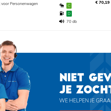
€ 70,19
t voor Personenwagen
C
D
70 db
NIET GE
JE ZOCH
WE HELPEN JE GRA