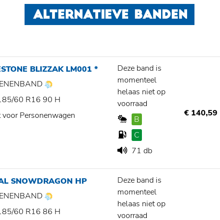
ALTERNATIEVE BANDEN
Deze band is
STONE BLIZZAK LM001 *
momenteel
ZOENENBAND
helaas niet op
185/60 R16 90 H
voorraad
€ 140,59
t voor Personenwagen
B
C
71 db
Deze band is
IAL SNOWDRAGON HP
momenteel
ZOENENBAND
helaas niet op
185/60 R16 86 H
voorraad