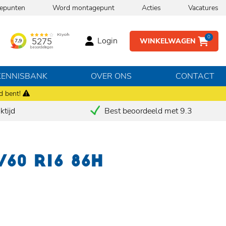
epunten
Word montagepunt
Acties
Vacatures
0
Login
WINKELWAGEN
KENNISBANK
OVER ONS
CONTACT
d bent!
tijd
Best beoordeeld met 9.3
/60 R16 86H