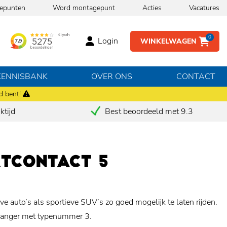
epunten
Word montagepunt
Acties
Vacatures
0
Login
WINKELWAGEN
KENNISBANK
OVER ONS
CONTACT
d bent!
tijd
Best beoordeeld met 9.3
RTCONTACT 5
 auto’s als sportieve SUV’s zo goed mogelijk te laten rijden.
rganger met typenummer 3.