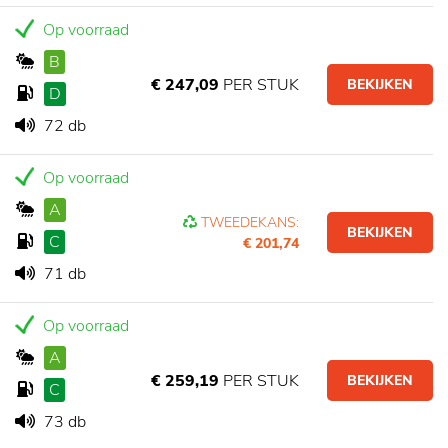
Op voorraad
B
€ 247,09
PER STUK
BEKIJKEN
D
72 db
Op voorraad
A
TWEEDEKANS:
BEKIJKEN
C
€ 201,74
71 db
Op voorraad
A
€ 259,19
PER STUK
BEKIJKEN
C
73 db