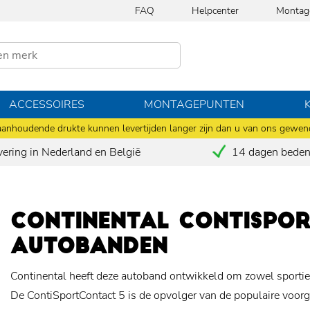
FAQ
Helpcenter
Montag
ACCESSOIRES
MONTAGEPUNTEN
anhoudende drukte kunnen levertijden langer zijn dan u van ons gewen
vering in Nederland en België
14 dagen bedenk
CONTINENTAL CONTISPO
AUTOBANDEN
Continental heeft deze autoband ontwikkeld om zowel sportieve
De ContiSportContact 5 is de opvolger van de populaire voo