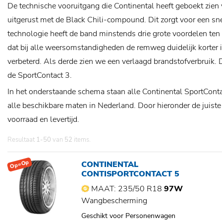
De technische vooruitgang die Continental heeft geboekt zie
uitgerust met de Black Chili-compound. Dit zorgt voor een sn
technologie heeft de band minstends drie grote voordelen ten 
dat bij alle weersomstandigheden de remweg duidelijk korter is
verbeterd. Als derde zien we een verlaagd brandstofverbruik. 
de SportContact 3.
In het onderstaande schema staan alle Continental SportCont
alle beschikbare maten in Nederland. Door hieronder de juiste 
voorraad en levertijd.
Resultaat
1-50
van
52
items.
Op=Op
CONTINENTAL
CONTISPORTCONTACT 5
MAAT: 235/50 R18
97W
Wangbescherming
Geschikt voor Personenwagen