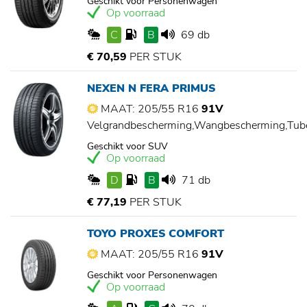
Geschikt voor Personenwagen
Op voorraad
C
B
69 db
€ 70,59
PER STUK
NEXEN N FERA PRIMUS
MAAT: 205/55 R16
91V
Velgrandbescherming,Wangbescherming,Tu
Geschikt voor SUV
Op voorraad
D
B
71 db
€ 77,19
PER STUK
TOYO PROXES COMFORT
MAAT: 205/55 R16
91V
Geschikt voor Personenwagen
Op voorraad