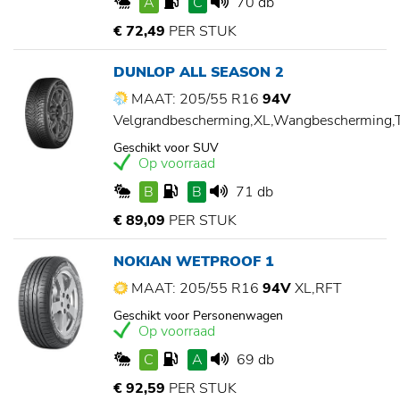
A
C
70 db
€ 72,49
PER STUK
DUNLOP ALL SEASON 2
MAAT: 205/55 R16
94V
Velgrandbescherming,XL,Wangbescherming
Geschikt voor SUV
Op voorraad
B
B
71 db
€ 89,09
PER STUK
NOKIAN WETPROOF 1
MAAT: 205/55 R16
94V
XL,RFT
Geschikt voor Personenwagen
Op voorraad
C
A
69 db
€ 92,59
PER STUK