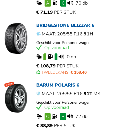
A
C
70 db
€ 71,19
PER STUK
BRIDGESTONE BLIZZAK 6
MAAT: 205/55 R16
91H
Geschikt voor Personenwagen
Op voorraad
0 db
€ 108,79
PER STUK
TWEEDEKANS:
€ 158,46
BARUM POLARIS 6
Op=Op
MAAT: 205/55 R16
91T
MS
Geschikt voor Personenwagen
Op voorraad
C
B
72 db
€ 88,89
PER STUK