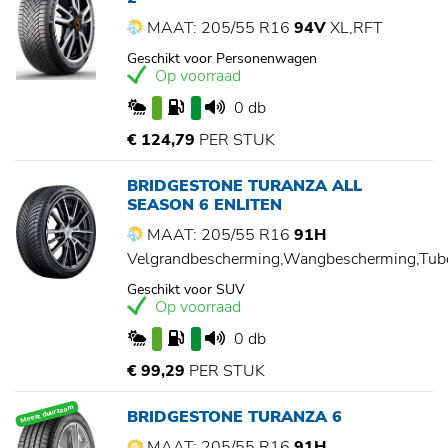
MAAT: 205/55 R16
94V
XL,RFT
Geschikt voor Personenwagen
Op voorraad
0 db
€ 124,79
PER STUK
BRIDGESTONE TURANZA ALL
SEASON 6 ENLITEN
MAAT: 205/55 R16
91H
Velgrandbescherming,Wangbescherming,Tu
Geschikt voor SUV
Op voorraad
0 db
€ 99,29
PER STUK
Meest duurzaam
BRIDGESTONE TURANZA 6
MAAT: 205/55 R16
91H