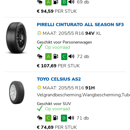
A
B
69 db
€ 94,59
PER STUK
PIRELLI CINTURATO ALL SEASON SF3
MAAT: 205/55 R16
94V
XL
Geschikt voor Personenwagen
Op voorraad
A
C
72 db
€ 107,69
PER STUK
TOYO CELSIUS AS2
MAAT: 205/55 R16
91H
Velgrandbescherming,Wangbescherming,Tu
Geschikt voor SUV
Op voorraad
C
B
71 db
€ 74,69
PER STUK