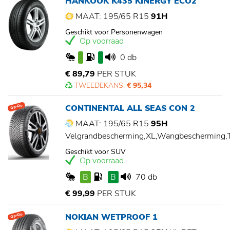
HANKOOK K435 KINERGY ECO2
MAAT: 195/65 R15
91H
Geschikt voor Personenwagen
Op voorraad
0 db
€ 89,79
PER STUK
TWEEDEKANS:
€ 95,34
CONTINENTAL ALL SEAS CON 2
Op=Op
MAAT: 195/65 R15
95H
Velgrandbescherming,XL,Wangbescherming
Geschikt voor SUV
Op voorraad
B
B
70 db
€ 99,99
PER STUK
NOKIAN WETPROOF 1
Op=Op