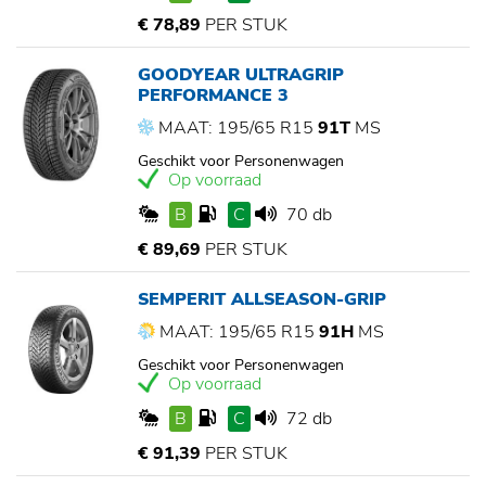
€ 78,89
PER STUK
GOODYEAR ULTRAGRIP
PERFORMANCE 3
MAAT: 195/65 R15
91T
MS
Geschikt voor Personenwagen
Op voorraad
B
C
70 db
€ 89,69
PER STUK
SEMPERIT ALLSEASON-GRIP
MAAT: 195/65 R15
91H
MS
Geschikt voor Personenwagen
Op voorraad
B
C
72 db
€ 91,39
PER STUK