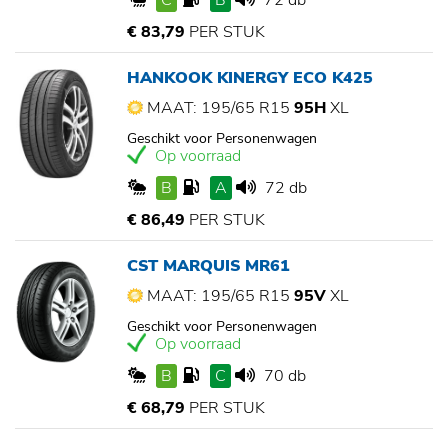
C
B
72 db
€ 83,79
PER STUK
HANKOOK KINERGY ECO K425
MAAT: 195/65 R15
95H
XL
Geschikt voor Personenwagen
Op voorraad
B
A
72 db
€ 86,49
PER STUK
CST MARQUIS MR61
MAAT: 195/65 R15
95V
XL
Geschikt voor Personenwagen
Op voorraad
B
C
70 db
€ 68,79
PER STUK