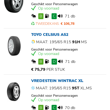
Geschikt voor Personenwagen
Op voorraad
B
C
71 db
TWEEDEKANS:
€ 106,78
TOYO CELSIUS AS2
MAAT: 195/65 R15
91H
MS
Geschikt voor Personenwagen
Op voorraad
B
D
71 db
€ 75,79
PER STUK
VREDESTEIN WINTRAC XL
MAAT: 195/65 R15
95T
XL,MS
Geschikt voor Personenwagen
Op voorraad
B
C
70 db