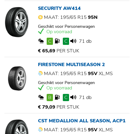
SECURITY AW414
MAAT: 195/65 R15
95N
Geschikt voor Personenwagen
Op voorraad
C
C
71 db
€ 65,69
PER STUK
FIRESTONE MULTISEASON 2
MAAT: 195/65 R15
95V
XL,MS
Geschikt voor Personenwagen
Op voorraad
B
C
71 db
€ 79,09
PER STUK
CST MEDALLION ALL SEASON, ACP1
MAAT: 195/65 R15
95V
XL,MS