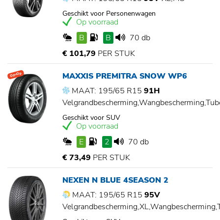
Geschikt voor Personenwagen
Op voorraad
B
B
70 db
€ 101,79
PER STUK
MAXXIS PREMITRA SNOW WP6
Op=Op
MAAT: 195/65 R15
91H
Velgrandbescherming,Wangbescherming,Tu
Geschikt voor SUV
Op voorraad
E
2
70 db
€ 73,49
PER STUK
NEXEN N BLUE 4SEASON 2
MAAT: 195/65 R15
95V
Velgrandbescherming,XL,Wangbescherming