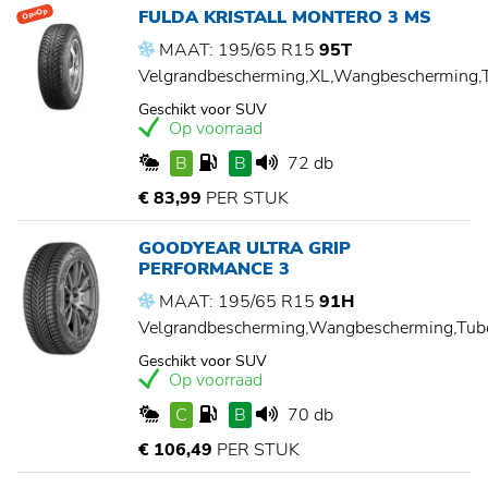
FULDA KRISTALL MONTERO 3 MS
Op=Op
MAAT: 195/65 R15
95T
Velgrandbescherming,XL,Wangbescherming
Geschikt voor SUV
Op voorraad
B
B
72 db
€ 83,99
PER STUK
GOODYEAR ULTRA GRIP
PERFORMANCE 3
MAAT: 195/65 R15
91H
Velgrandbescherming,Wangbescherming,Tu
Geschikt voor SUV
Op voorraad
C
B
70 db
€ 106,49
PER STUK