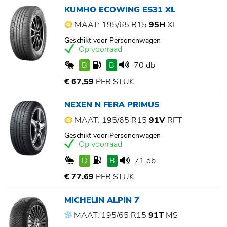
KUMHO ECOWING ES31 XL
MAAT: 195/65 R15
95H
XL
Geschikt voor Personenwagen
Op voorraad
B
B
70 db
€ 67,59
PER STUK
NEXEN N FERA PRIMUS
MAAT: 195/65 R15
91V
RFT
Geschikt voor Personenwagen
Op voorraad
D
B
71 db
€ 77,69
PER STUK
MICHELIN ALPIN 7
MAAT: 195/65 R15
91T
MS