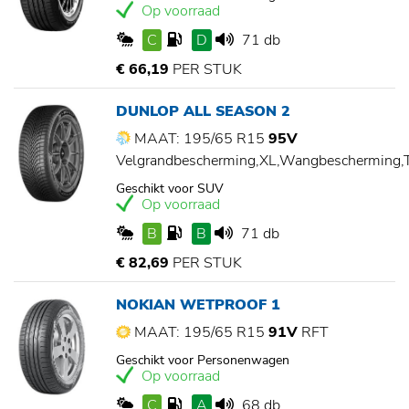
Op voorraad
C
D
71 db
€ 66,19
PER STUK
DUNLOP ALL SEASON 2
MAAT: 195/65 R15
95V
Velgrandbescherming,XL,Wangbescherming
Geschikt voor SUV
Op voorraad
B
B
71 db
€ 82,69
PER STUK
NOKIAN WETPROOF 1
MAAT: 195/65 R15
91V
RFT
Geschikt voor Personenwagen
Op voorraad
C
A
68 db