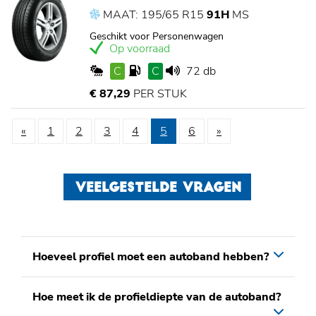
MAAT: 195/65 R15
91H
MS
Geschikt voor Personenwagen
Op voorraad
C
C
72 db
€ 87,29
PER STUK
«
1
2
3
4
5
6
»
VEELGESTELDE VRAGEN
Hoeveel profiel moet een autoband hebben?
Hoe meet ik de profieldiepte van de autoband?