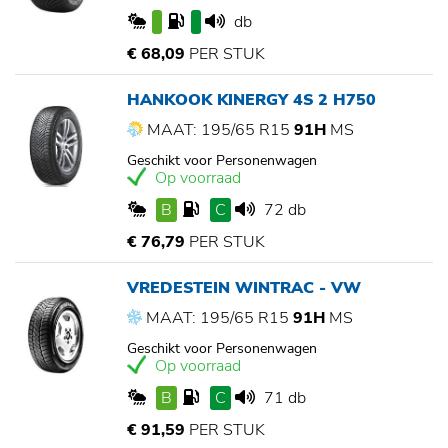
db
€ 68,09
PER STUK
HANKOOK KINERGY 4S 2 H750
MAAT: 195/65 R15
91H
MS
Geschikt voor Personenwagen
Op voorraad
B
C
72 db
€ 76,79
PER STUK
VREDESTEIN WINTRAC - VW
MAAT: 195/65 R15
91H
MS
Geschikt voor Personenwagen
Op voorraad
B
C
71 db
€ 91,59
PER STUK