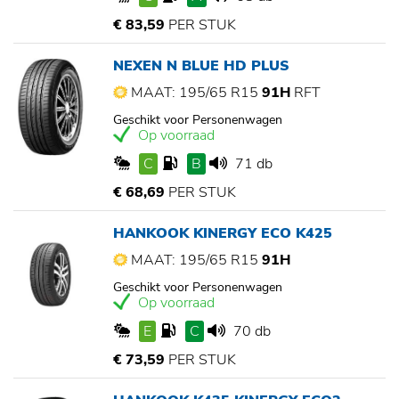
€ 83,59
PER STUK
NEXEN N BLUE HD PLUS
MAAT: 195/65 R15
91H
RFT
Geschikt voor Personenwagen
Op voorraad
C
B
71 db
€ 68,69
PER STUK
HANKOOK KINERGY ECO K425
MAAT: 195/65 R15
91H
Geschikt voor Personenwagen
Op voorraad
E
C
70 db
€ 73,59
PER STUK