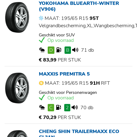
YOKOHAMA BLUEARTH-WINTER
(V906)
MAAT: 195/65 R15
95T
Velgrandbescherming,XL,Wangbescherming
Geschikt voor SUV
Op voorraad
D
B
71 db
€ 83,99
PER STUK
MAXXIS PREMITRA 5
MAAT: 195/65 R15
91H
RFT
Geschikt voor Personenwagen
Op voorraad
C
2
70 db
€ 70,29
PER STUK
CHENG SHIN TRAILERMAXX ECO