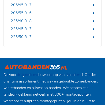
205/45 R17
205/55 R16
225/40 R18
225/45 R17
225/50 R17
De voordeligste bandenwebshop van Nederland. Ontdek
ons ruim assortiment nieuwe- en gebruikte zomerbanden,
winterbanden en allseason banden. We hebben een
landelijk dekkend netwerk met 600+ montagepunten,
waardoor er altijd een montagepunt bij jou in de buurt te