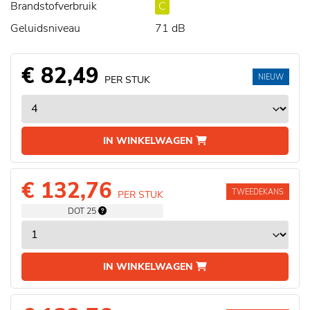
Brandstofverbruik
C
Geluidsniveau
71 dB
€ 82,49
NIEUW
PER STUK
IN WINKELWAGEN
€ 132,76
TWEEDEKANS
PER STUK
DOT 25
IN WINKELWAGEN