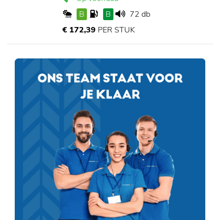
B
B
72 db
€ 172,39
PER STUK