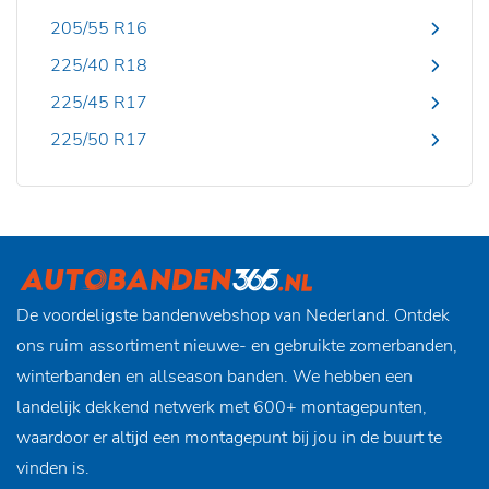
205/55 R16
225/40 R18
225/45 R17
225/50 R17
De voordeligste bandenwebshop van Nederland. Ontdek
ons ruim assortiment nieuwe- en gebruikte zomerbanden,
winterbanden en allseason banden. We hebben een
landelijk dekkend netwerk met 600+ montagepunten,
waardoor er altijd een montagepunt bij jou in de buurt te
vinden is.