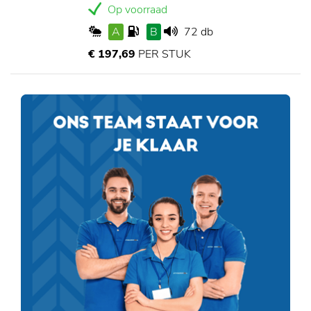
Op voorraad
A
B
72 db
€ 197,69
PER STUK