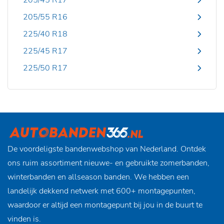
205/45 R17
205/55 R16
225/40 R18
225/45 R17
225/50 R17
De voordeligste bandenwebshop van Nederland. Ontdek
ons ruim assortiment nieuwe- en gebruikte zomerbanden,
winterbanden en allseason banden. We hebben een
landelijk dekkend netwerk met 600+ montagepunten,
waardoor er altijd een montagepunt bij jou in de buurt te
vinden is.