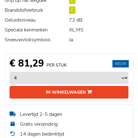
Grip op nat wegdek
C
Brandstofverbruik
C
Geluidsniveau
72 dB
Speciale kenmerken
XL,MS
Sneeuwvloksymbool
Ja
€ 81,29
NIEUW
PER STUK
IN WINKELWAGEN
Levertijd 2-5 dagen
Gratis verzending
14 dagen bedenktijd