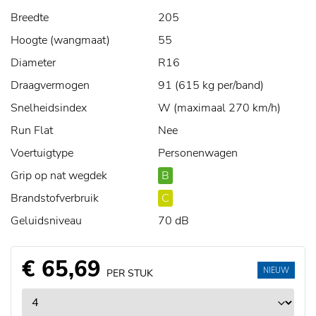
Breedte
205
Hoogte (wangmaat)
55
Diameter
R16
Draagvermogen
91 (615 kg per/band)
Snelheidsindex
W (maximaal 270 km/h)
Run Flat
Nee
Voertuigtype
Personenwagen
Grip op nat wegdek
B
Brandstofverbruik
C
Geluidsniveau
70 dB
€ 65,69
NIEUW
PER STUK