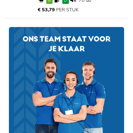
B
D
70 db
€ 53,79
PER STUK