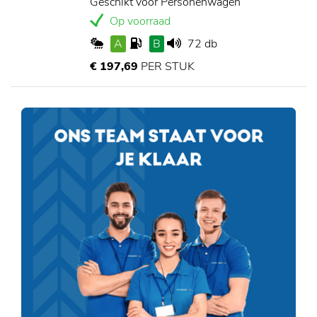
Geschikt voor Personenwagen
Op voorraad
A
B
72 db
€ 197,69
PER STUK