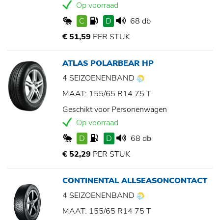
Op voorraad
C
D
68 db
€ 51,59
PER STUK
ATLAS POLARBEAR HP
4 SEIZOENENBAND
MAAT: 155/65 R14 75 T
Geschikt voor Personenwagen
Op voorraad
D
D
68 db
€ 52,29
PER STUK
CONTINENTAL ALLSEASONCONTACT
4 SEIZOENENBAND
MAAT: 155/65 R14 75 T