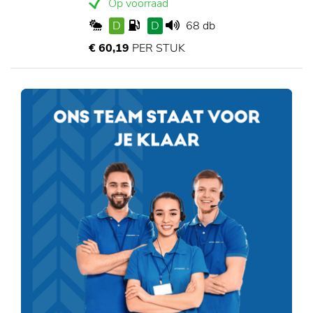
Op voorraad
D
D
68 db
€ 60,19
PER STUK