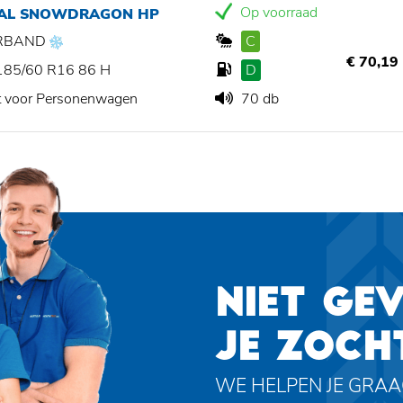
Op voorraad
IAL SNOWDRAGON HP
RBAND
C
€ 70,19
185/60 R16 86 H
D
t voor Personenwagen
70 db
NIET GE
JE ZOCH
WE HELPEN JE GRA