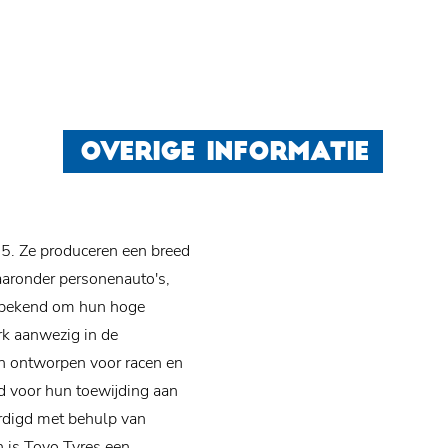
OVERIGE INFORMATIE
45. Ze produceren een breed
aaronder personenauto's,
 ​​bekend om hun hoge
rk aanwezig in de
jn ontworpen voor racen en
d voor hun toewijding aan
rdigd met behulp van
n is Toyo Tyres een