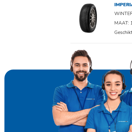
IMPER
WINTE
MAAT: 
Geschik