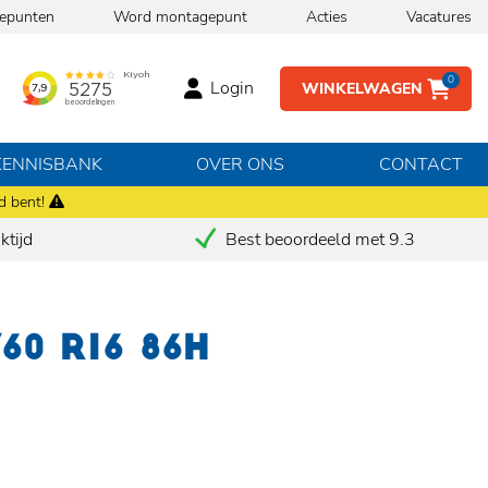
epunten
Word montagepunt
Acties
Vacatures
0
Login
WINKELWAGEN
KENNISBANK
OVER ONS
CONTACT
d bent!
tijd
Best beoordeeld met 9.3
60 R16 86H