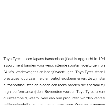
Toyo Tyres is een Japans bandenbedrijf dat is opgericht in 19
assortiment banden voor verschillende soorten voertuigen, w
SUV's, vrachtwagens en bedrijfsvoertuigen. Toyo Tyres staan
prestaties, duurzaamheid en veiligheidskenmerken. Ze zijn ste
autosportindustrie en bieden een reeks banden die speciaal zi
high-performance rijden. Bovendien worden Toyo Tyres erken
duurzaamheid, waarbij veel van hun producten worden vervaa
milieuvriendelijke materialen en processen. Over het algemee