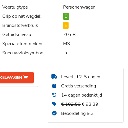
Voertuigtype
Personenwagen
Grip op nat wegdek
B
Brandstofverbruik
E
Geluidsniveau
70 dB
Speciale kenmerken
MS
Sneeuwvloksymbool
Ja
Levertijd 2-5 dagen
NKELWAGEN
Gratis verzending
14 dagen bedenktijd
€ 102,50
€ 93,39
Beoordeling 9,3