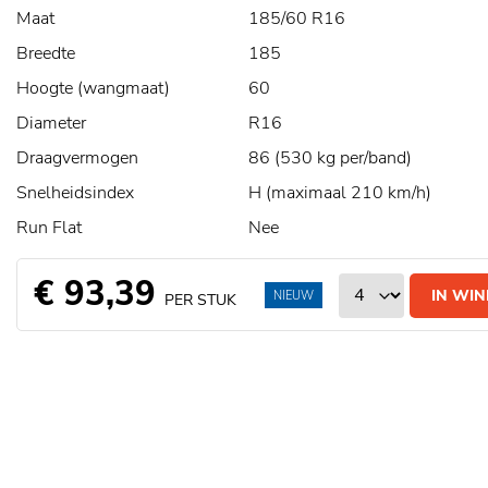
Maat
185/60 R16
Breedte
185
Hoogte (wangmaat)
60
Diameter
R16
Draagvermogen
86 (530 kg per/band)
Snelheidsindex
H (maximaal 210 km/h)
Run Flat
Nee
€ 93,39
IN WI
NIEUW
PER STUK