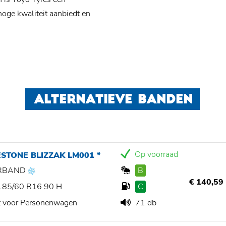
hoge kwaliteit aanbiedt en
ALTERNATIEVE BANDEN
Op voorraad
STONE BLIZZAK LM001 *
RBAND
B
€ 140,59
185/60 R16 90 H
C
t voor Personenwagen
71 db