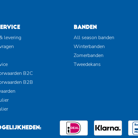
ERVICE
BANDEN
& levering
All season banden
 vragen
Winterbanden
Zomerbanden
vice
Tweedekans
orwaarden B2C
orwaarden B2B
waarden
lier
lier
GELIJKHEDEN: