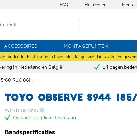
FAQ
Helpcenter
Montag
ACCESSOIRES
MONTAGEPUNTEN
anhoudende drukte kunnen levertijden langer zijn dan u van ons gewen
vering in Nederland en België
14 dagen bedenk
85/60 R16 86H
TOYO OBSERVE S944 185/
WINTERBAND
Op voorraad (direct leverbaar)
Bandspecificaties