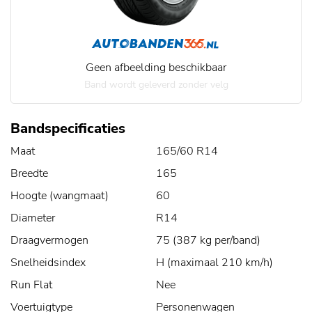
Geen afbeelding beschikbaar
Band wordt geleverd zonder velg
Bandspecificaties
Maat
165/60 R14
Breedte
165
Hoogte (wangmaat)
60
Diameter
R14
Draagvermogen
75 (387 kg per/band)
Snelheidsindex
H (maximaal 210 km/h)
Run Flat
Nee
Voertuigtype
Personenwagen