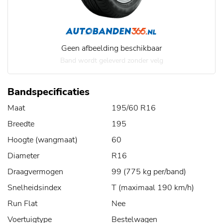
Geen afbeelding beschikbaar
Band wordt geleverd zonder velg
Bandspecificaties
Maat
195/60 R16
Breedte
195
Hoogte (wangmaat)
60
Diameter
R16
Draagvermogen
99 (775 kg per/band)
Snelheidsindex
T (maximaal 190 km/h)
Run Flat
Nee
Voertuigtype
Bestelwagen