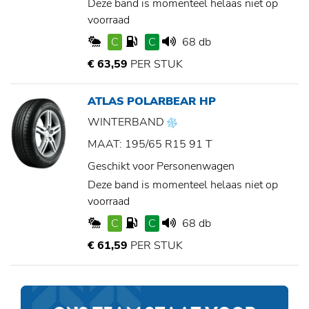
Deze band is momenteel helaas niet op
voorraad
C
C
68 db
€ 63,59
PER STUK
ATLAS POLARBEAR HP
WINTERBAND
MAAT: 195/65 R15 91 T
Geschikt voor Personenwagen
Deze band is momenteel helaas niet op
voorraad
C
C
68 db
€ 61,59
PER STUK