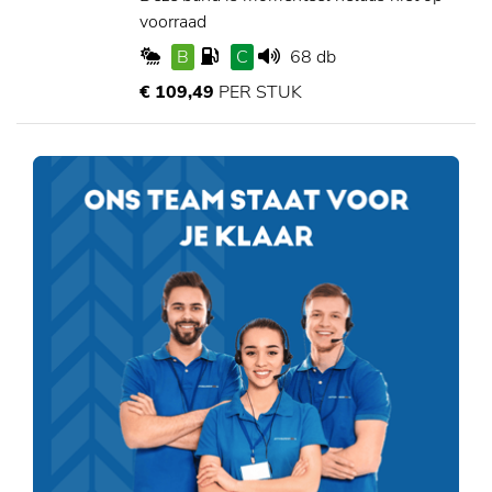
voorraad
B
C
68 db
€ 109,49
PER STUK