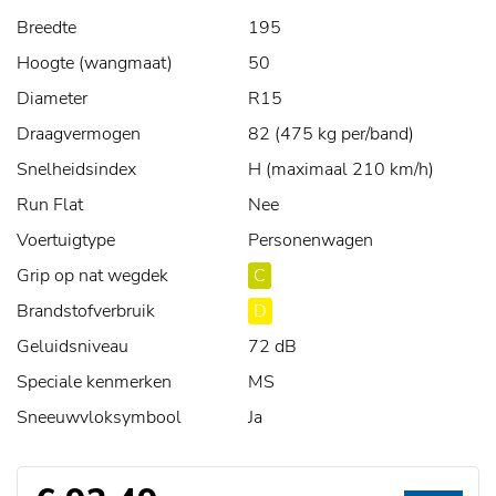
Breedte
195
Hoogte (wangmaat)
50
Diameter
R15
Draagvermogen
82 (475 kg per/band)
Snelheidsindex
H (maximaal 210 km/h)
Run Flat
Nee
Voertuigtype
Personenwagen
Grip op nat wegdek
C
Brandstofverbruik
D
Geluidsniveau
72 dB
Speciale kenmerken
MS
Sneeuwvloksymbool
Ja