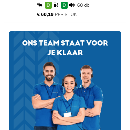
D
D
68 db
€ 60,19
PER STUK