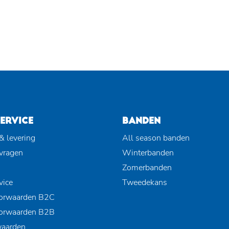
ERVICE
BANDEN
& levering
All season banden
 vragen
Winterbanden
Zomerbanden
vice
Tweedekans
orwaarden B2C
orwaarden B2B
waarden