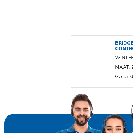
BRIDG
CONTR
WINTE
MAAT: 
Geschik