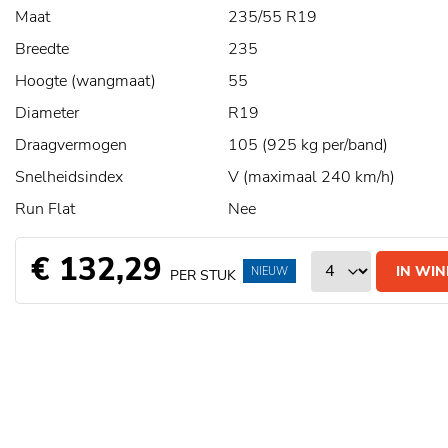
Maat
235/55 R19
Breedte
235
Hoogte (wangmaat)
55
Diameter
R19
Draagvermogen
105 (925 kg per/band)
Snelheidsindex
V (maximaal 240 km/h)
Run Flat
Nee
€ 132,29
IN WI
NIEUW
PER STUK