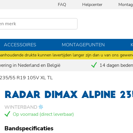
FAQ
Helpcenter
Montag
ACCESSOIRES
MONTAGEPUNTEN
anhoudende drukte kunnen levertijden langer zijn dan u van ons gewen
vering in Nederland en België
14 dagen bedenk
235/55 R19 105V XL TL
RADAR DIMAX ALPINE 235
WINTERBAND
Op voorraad (direct leverbaar)
Bandspecificaties