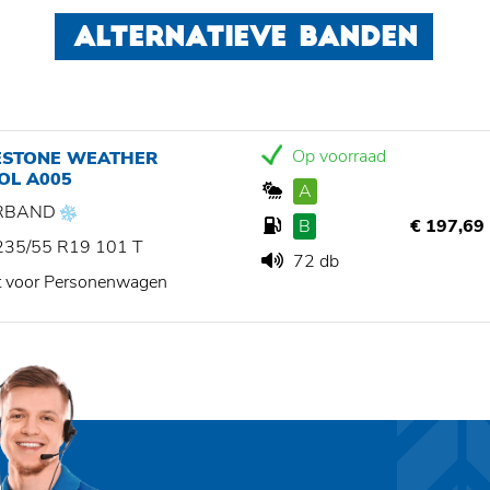
ALTERNATIEVE BANDEN
Op voorraad
ESTONE WEATHER
OL A005
A
RBAND
B
€ 197,69
235/55 R19 101 T
72 db
t voor Personenwagen