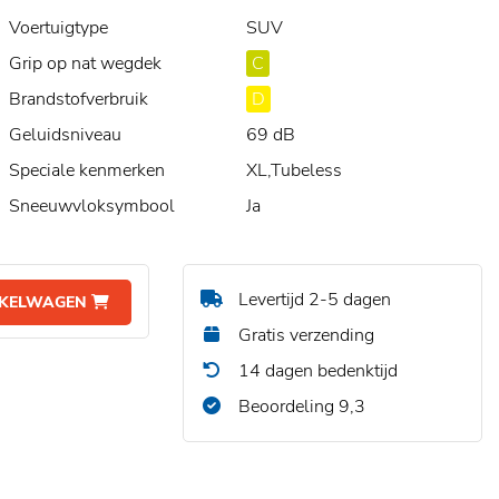
Voertuigtype
SUV
Grip op nat wegdek
C
Brandstofverbruik
D
Geluidsniveau
69 dB
Speciale kenmerken
XL,Tubeless
Sneeuwvloksymbool
Ja
Levertijd 2-5 dagen
NKELWAGEN
Gratis verzending
14 dagen bedenktijd
Beoordeling 9,3