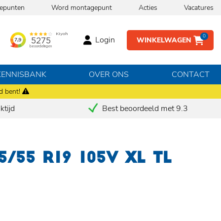
epunten
Word montagepunt
Acties
Vacatures
0
Login
WINKELWAGEN
KENNISBANK
OVER ONS
CONTACT
d bent!
tijd
Best beoordeeld met 9.3
/55 R19 105V XL TL