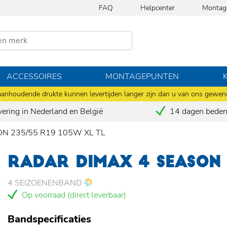
FAQ
Helpcenter
Montag
ACCESSOIRES
MONTAGEPUNTEN
anhoudende drukte kunnen levertijden langer zijn dan u van ons gewen
vering in Nederland en België
14 dagen bedenk
ON 235/55 R19 105W XL TL
RADAR DIMAX 4 SEASON 
4 SEIZOENENBAND
Op voorraad (direct leverbaar)
Bandspecificaties