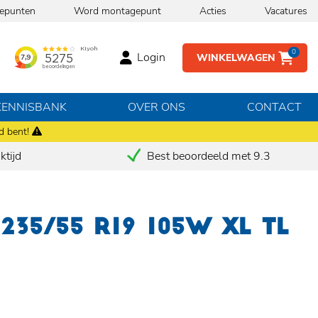
epunten
Word montagepunt
Acties
Vacatures
0
Login
WINKELWAGEN
KENNISBANK
OVER ONS
CONTACT
d bent!
tijd
Best beoordeeld met 9.3
235/55 R19 105W XL TL