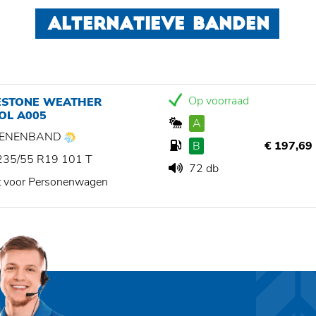
ALTERNATIEVE BANDEN
Op voorraad
ESTONE WEATHER
OL A005
A
ZOENENBAND
B
€ 197,69
235/55 R19 101 T
72 db
t voor Personenwagen