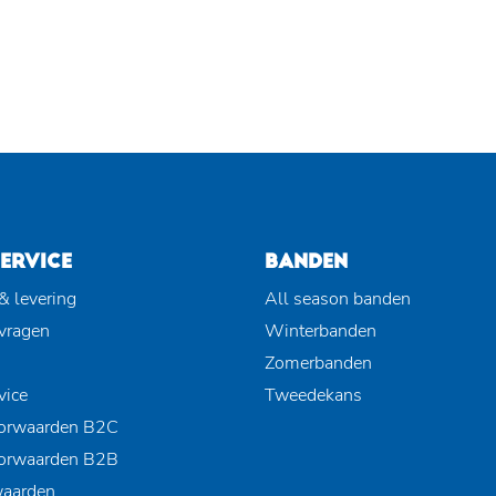
ERVICE
BANDEN
& levering
All season banden
 vragen
Winterbanden
Zomerbanden
vice
Tweedekans
orwaarden B2C
orwaarden B2B
waarden