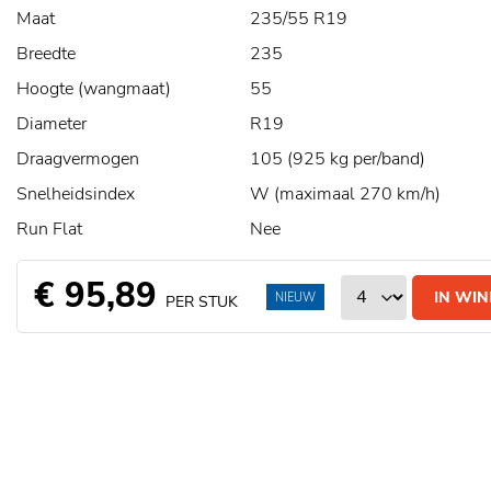
Maat
235/55 R19
Breedte
235
Hoogte (wangmaat)
55
Diameter
R19
Draagvermogen
105 (925 kg per/band)
Snelheidsindex
W (maximaal 270 km/h)
Run Flat
Nee
€ 95,89
IN WI
NIEUW
PER STUK