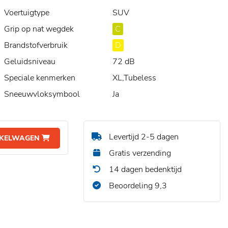
Voertuigtype
SUV
Grip op nat wegdek
C
Brandstofverbruik
D
Geluidsniveau
72 dB
Speciale kenmerken
XL,Tubeless
Sneeuwvloksymbool
Ja
Levertijd 2-5 dagen
NKELWAGEN
Gratis verzending
14 dagen bedenktijd
Beoordeling 9,3