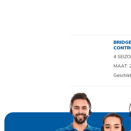
BRIDG
CONTR
4 SEI
MAAT: 
Geschik