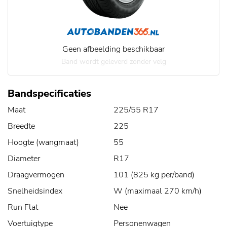
Geen afbeelding beschikbaar
Band wordt geleverd zonder velg
Bandspecificaties
Maat
225/55 R17
Breedte
225
Hoogte (wangmaat)
55
Diameter
R17
Draagvermogen
101 (825 kg per/band)
Snelheidsindex
W (maximaal 270 km/h)
Run Flat
Nee
Voertuigtype
Personenwagen