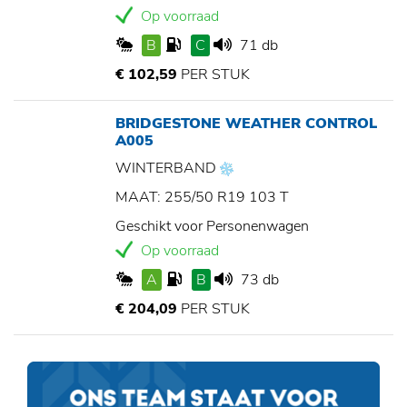
Op voorraad
B
C
71 db
€ 102,59
PER STUK
BRIDGESTONE WEATHER CONTROL
A005
WINTERBAND
MAAT: 255/50 R19 103 T
Geschikt voor Personenwagen
Op voorraad
A
B
73 db
€ 204,09
PER STUK