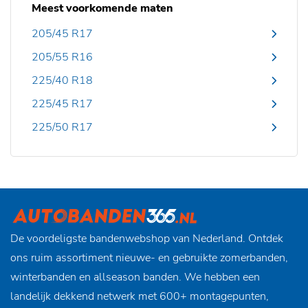
Meest voorkomende maten
205/45 R17
205/55 R16
225/40 R18
225/45 R17
225/50 R17
De voordeligste bandenwebshop van Nederland. Ontdek
ons ruim assortiment nieuwe- en gebruikte zomerbanden,
winterbanden en allseason banden. We hebben een
landelijk dekkend netwerk met 600+ montagepunten,