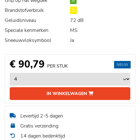
Grip op nat wegdek
B
Brandstofverbruik
D
Geluidsniveau
72 dB
Speciale kenmerken
MS
Sneeuwvloksymbool
Ja
€ 90,79
NIEUW
PER STUK
IN WINKELWAGEN
Levertijd 2-5 dagen
Gratis verzending
14 dagen bedenktijd