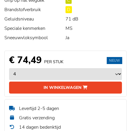
Grip op nat wegdek
C
Brandstofverbruik
D
Geluidsniveau
71 dB
Speciale kenmerken
MS
Sneeuwvloksymbool
Ja
€ 74,49
NIEUW
PER STUK
IN WINKELWAGEN
Levertijd 2-5 dagen
Gratis verzending
14 dagen bedenktijd